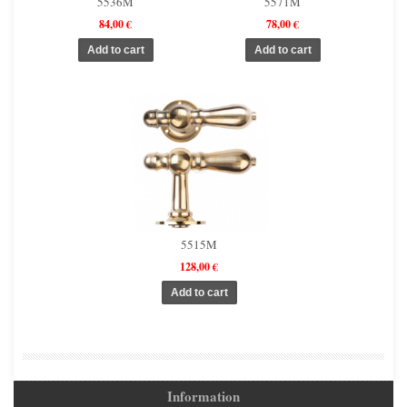
5536M
5571M
84,00 €
78,00 €
5515M
128,00 €
Information