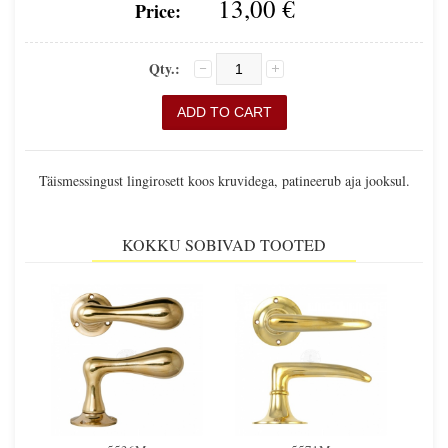
13,00 €
Price:
Qty.:
Täismessingust lingirosett koos kruvidega, patineerub aja jooksul.
KOKKU SOBIVAD TOOTED