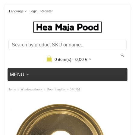
Language
Login
Register
0
item(s) -
0,00
€
MENU
»
»
»
Home
Windows/doors
Door handles
5407M