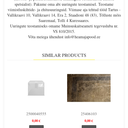
spetsialist). Pakume oma abi uuringute teostamisel. Teostame
viimistluskihtide- ja ehitusuuringuid. Viimase aja tehtud tööd Tartus -
Vallikraavi 10, Vallikraavi 14, Era 2, Staadioni 48 (83), Tõlluste mõis
Saaremaal, Tolli 4 Kuressaares.
Uuringute teostamiseks omame Muinsuskaitseameti tegevusluba nr.
VS 810/2015.
Võta meiega ühendust info@heamajapood.ee
SIMILAR PRODUCTS
2500040555
25406103
0,00 €
0,00 €