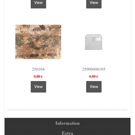
View
View
250104
25000406105
0,00 €
0,00 €
View
View
Information
Extra