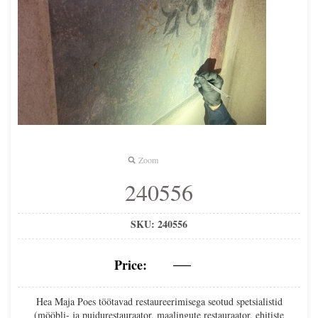
Zoom
240556
SKU:
240556
—
Price:
Hea Maja Poes töötavad restaureerimisega seotud spetsialistid
(mööbli- ja puidurestauraator, maalingute restauraator, ehitiste