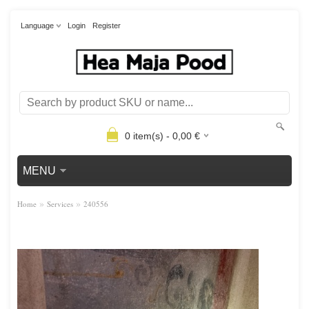
Language
Login
Register
0
item(s) -
0,00
€
MENU
»
»
Home
Services
240556