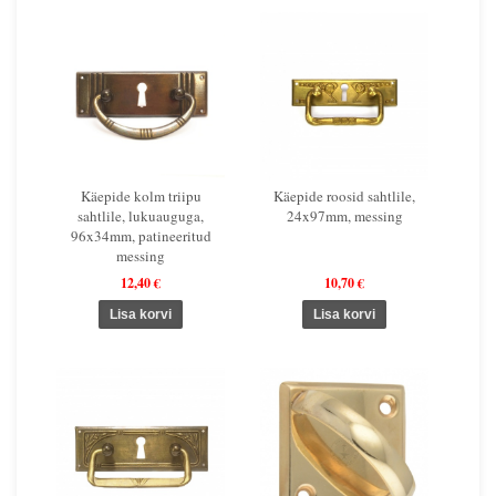
Käepide kolm triipu
Käepide roosid sahtlile,
sahtlile, lukuauguga,
24x97mm, messing
96x34mm, patineeritud
messing
12,40 €
10,70 €