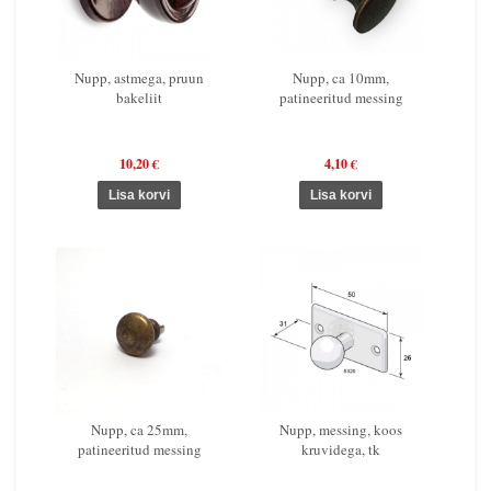
Nupp, astmega, pruun
Nupp, ca 10mm,
bakeliit
patineeritud messing
10,20 €
4,10 €
Nupp, ca 25mm,
Nupp, messing, koos
patineeritud messing
kruvidega, tk