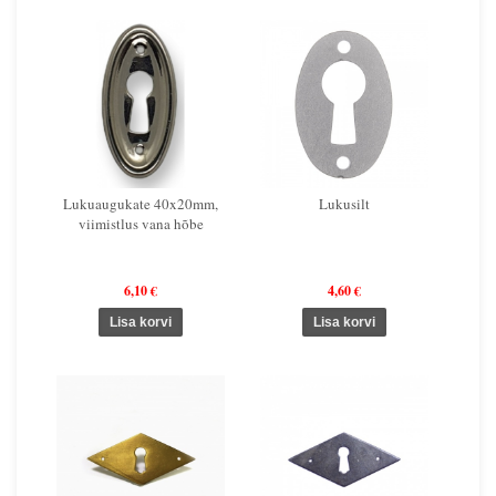
Lukuaugukate 40x20mm,
Lukusilt
viimistlus vana hõbe
6,10 €
4,60 €