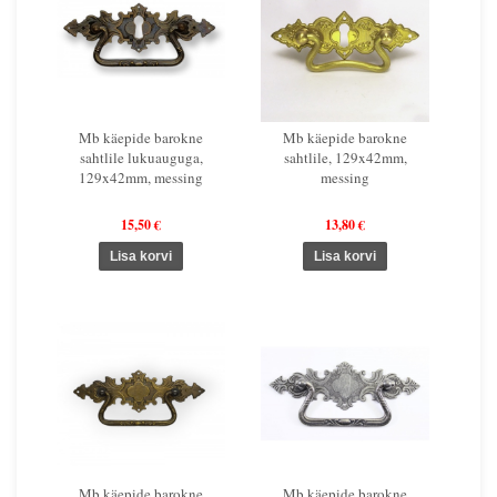
Mb käepide barokne
Mb käepide barokne
sahtlile lukuauguga,
sahtlile, 129x42mm,
129x42mm, messing
messing
15,50 €
13,80 €
Mb käepide barokne
Mb käepide barokne