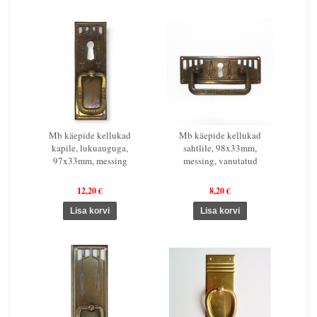
Mb käepide kellukad
Mb käepide kellukad
kapile, lukuauguga,
sahtlile, 98x33mm,
97x33mm, messing
messing, vanutatud
12,20 €
8,20 €