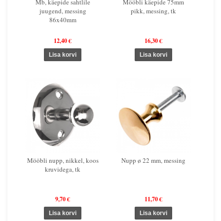
Mb, käepide sahtlile
Mööbli käepide 75mm
juugend, messing
pikk, messing, tk
86x40mm
12,40 €
16,30 €
Mööbli nupp, nikkel, koos
Nupp ø 22 mm, messing
kruvidega, tk
9,70 €
11,70 €