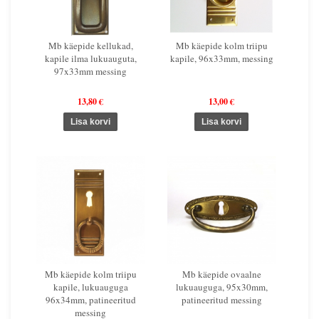
Mb käepide kellukad,
Mb käepide kolm triipu
kapile ilma lukuauguta,
kapile, 96x33mm, messing
97x33mm messing
13,80 €
13,00 €
Mb käepide kolm triipu
Mb käepide ovaalne
kapile, lukuauguga
lukuauguga, 95x30mm,
96x34mm, patineeritud
patineeritud messing
messing