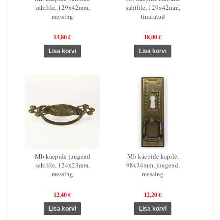
sahtlile, 129x42mm,
sahtlile, 129x42mm,
messing
tinatatud
13,80 €
18,00 €
Mb käepide juugend
Mb käepide kapile,
sahtlile, 124x23mm,
98x34mm, juugend,
messing
messing
12,40 €
12,20 €