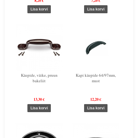
8,20 €
7,20 €
Käepide, väike, pruun
Kapi käepide 64/97mm,
bakeliit
must
13,30 €
12,20 €