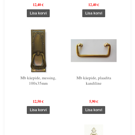
12,40 €
12,40 €
Mb käepide, messing,
Mb käepide, plaadita
100x35mm
kandiline
12,50 €
5,90 €