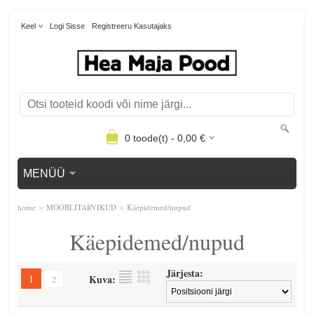
Keel
Logi Sisse
Registreeru Kasutajaks
0
toode(t) -
0,00
€
MENÜÜ
»
»
home
MÖÖBLITARVIKUD
Käepidemed/nupud
Käepidemed/nupud
Järjesta:
1
Kuva:
2