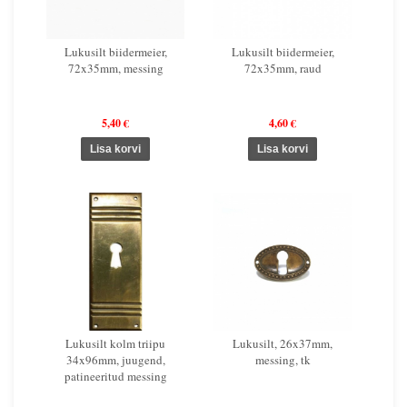
Lukusilt biidermeier,
Lukusilt biidermeier,
72x35mm, messing
72x35mm, raud
5,40 €
4,60 €
Lukusilt kolm triipu
Lukusilt, 26x37mm,
34x96mm, juugend,
messing, tk
patineeritud messing