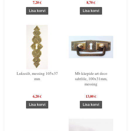
7,20 €
8,70 €
Lukusilt, messing 105x37
Mb käepide art deco
mm
sahtlile, 100x31mm,
messing
6,20 €
13,00 €