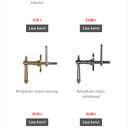
bakeliit
9,20 €
15,80 €
Köögikapi sulgur, messing
Köögikapi sulgur,
nikeldatud
30,50 €
36,00 €