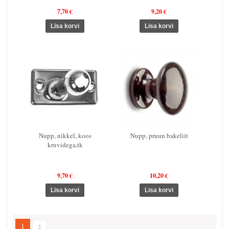
7,70 €
9,20 €
Nupp, nikkel, koos
Nupp, pruun bakeliit
kruvidega,tk
9,70 €
10,20 €
1
2