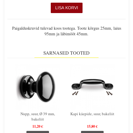
Paigalduskruvid tulevad koos tootega. Toote kõrgus 25mm, laius
95mm ja läbimõõt 45mm.
SARNASED TOOTED
Nupp, suur, Ø 39 mm,
Kapi käepide, suur, bakeliit
bakeliit
11,20 €
15,80 €