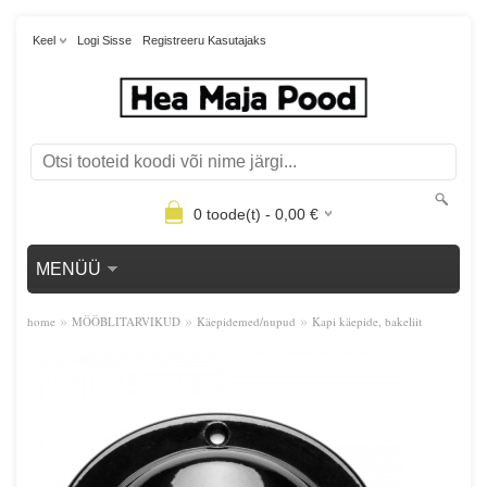
Keel
Logi Sisse
Registreeru Kasutajaks
0
toode(t) -
0,00
€
MENÜÜ
»
»
»
home
MÖÖBLITARVIKUD
Käepidemed/nupud
Kapi käepide, bakeliit