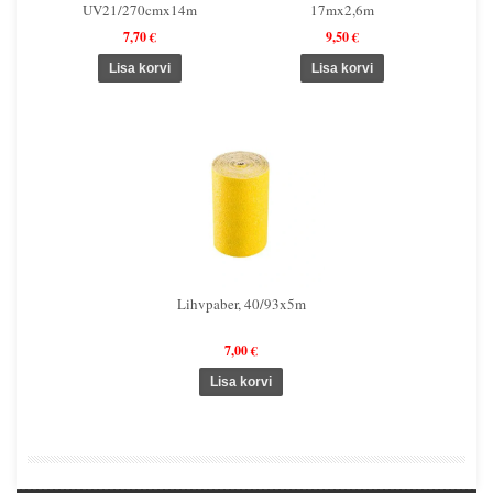
UV21/270cmx14m
17mx2,6m
7,70 €
9,50 €
Lihvpaber, 40/93x5m
7,00 €