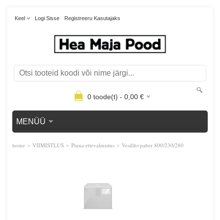
Keel
Logi Sisse
Registreeru Kasutajaks
0
toode(t) -
0,00
€
MENÜÜ
»
»
»
home
VIIMISTLUS
Pinna ettevalmistus
Vesilihvpaber 800/230/280