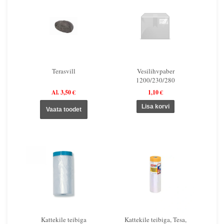
Terasvill
Vesilihvpaber
1200/230/280
Al. 3,50 €
1,10 €
Vaata toodet
Kattekile teibiga
Kattekile teibiga, Tesa,