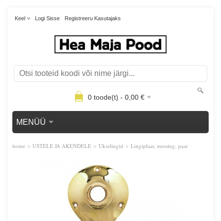
Keel
Logi Sisse
Registreeru Kasutajaks
0
toode(t) -
0,00
€
MENÜÜ
»
»
»
home
USTELE JA AKENDELE
Ukselingid
Lingiplaat, messing, paar