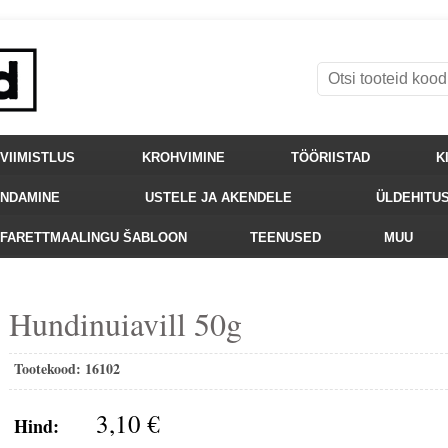
VIIMISTLUS
KROHVIMINE
TÖÖRIISTAD
K
ENDAMINE
USTELE JA AKENDELE
ÜLDEHITU
FARETTMAALINGU ŠABLOON
TEENUSED
MUU
Hundinuiavill 50g
Tootekood:
16102
3,10 €
Hind: