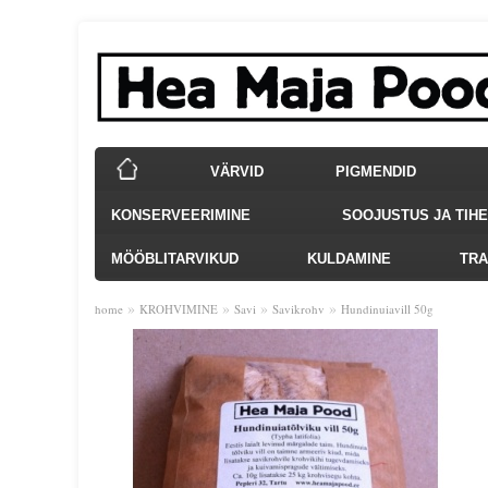
VÄRVID
PIGMENDID
KONSERVEERIMINE
SOOJUSTUS JA TIH
MÖÖBLITARVIKUD
KULDAMINE
TRA
»
»
»
»
home
KROHVIMINE
Savi
Savikrohv
Hundinuiavill 50g