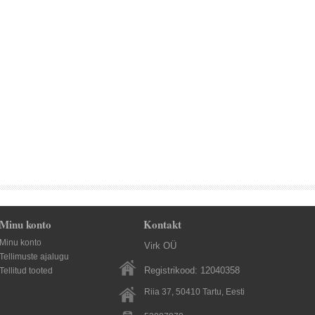
Minu konto
Kontakt
Minu konto
Virk OÜ
Tellimuste ajalugu
Registrikood: 12040358
Tellitud tooted
Riia 37, 50410
Tartu
, Eesti