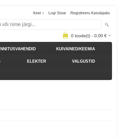
Keel
Logi Sisse
Registreeru Kasutajaks
0
toode(t) -
0,00
€
INNITUSVAHENDID
KUIVAINED/KEEMIA
S
ELEKTER
VALGUSTID