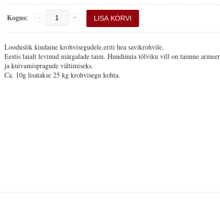
Kogus:
Looduslik kiudaine krohvisegudele,eriti hea savikrohvile.
Eestis laialt levinud märgalade taim. Hundinuia tõlviku vill on taimne armee
ja kuivamispragude vältimiseks.
Ca. 10g lisatakse 25 kg krohvisegu kohta.