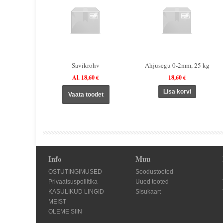
Savikrohv
Ahjusegu 0-2mm, 25 kg
Al. 18,60 €
18,60 €
Vaata toodet
Info
Muu
OSTUTINGIMUSED
Soodustooted
Privaatsuspoliitika
Uued tooted
KASULIKUD LINGID
Sisukaart
MEIST
OLEME SIIN