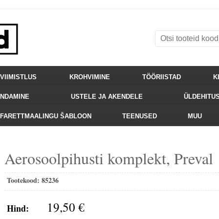
VIIMISTLUS
KROHVIMINE
TÖÖRIISTAD
K
ENDAMINE
USTELE JA AKENDELE
ÜLDEHITU
FARETTMAALINGU ŠABLOON
TEENUSED
MUU
Aerosoolpihusti komplekt, Preval
Tootekood:
85236
19,50 €
Hind: