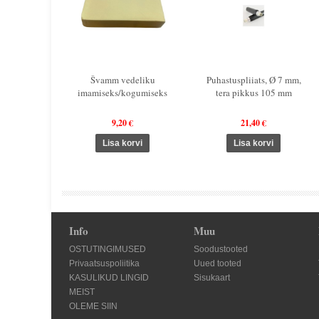
Švamm vedeliku
Puhastuspliiats, Ø 7 mm,
imamiseks/kogumiseks
tera pikkus 105 mm
9,20 €
21,40 €
Info
Muu
OSTUTINGIMUSED
Soodustooted
Privaatsuspoliitika
Uued tooted
KASULIKUD LINGID
Sisukaart
MEIST
OLEME SIIN