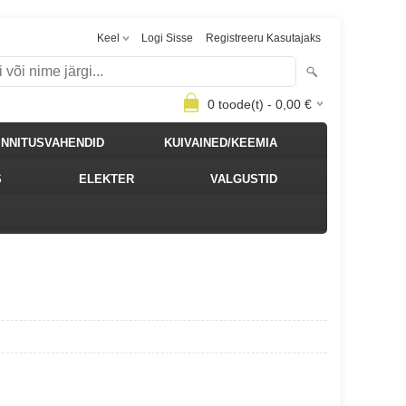
Keel
Logi Sisse
Registreeru Kasutajaks
0
toode(t) -
0,00
€
INNITUSVAHENDID
KUIVAINED/KEEMIA
S
ELEKTER
VALGUSTID