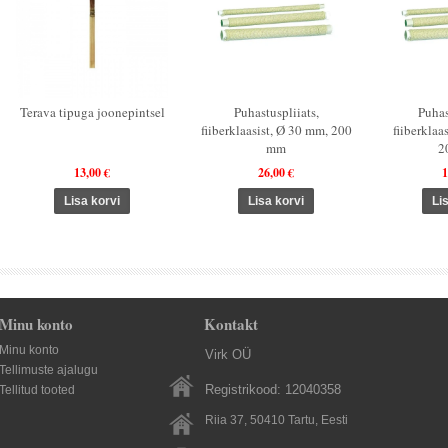
Terava tipuga joonepintsel
Puhastuspliiats,
Puhas
fiiberklaasist, Ø 30 mm, 200
fiiberklaa
mm
2
13,00 €
26,00 €
1
Minu konto
Kontakt
Minu konto
Virk OÜ
Tellimuste ajalugu
Registrikood: 12040358
Tellitud tooted
Riia 37, 50410
Tartu
, Eesti