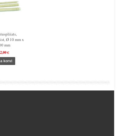
tuspliiats,
sist, Ø 10 mm x
00 mm
2,00 €