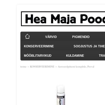
VÄRVID
PIGMENDID
KONSERVEERIMINE
SOOJUSTUS JA TIH
MÖÖBLITARVIKUD
KULDAMINE
TRA
»
»
home
KONSERVEERIMINE
Aerosoolpihusti komplekt, Preval