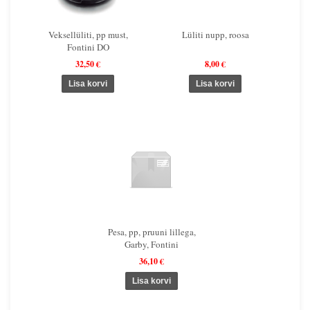
Veksellüliti, pp must,
Lüliti nupp, roosa
Fontini DO
32,50 €
8,00 €
Pesa, pp, pruuni lillega,
Garby, Fontini
36,10 €